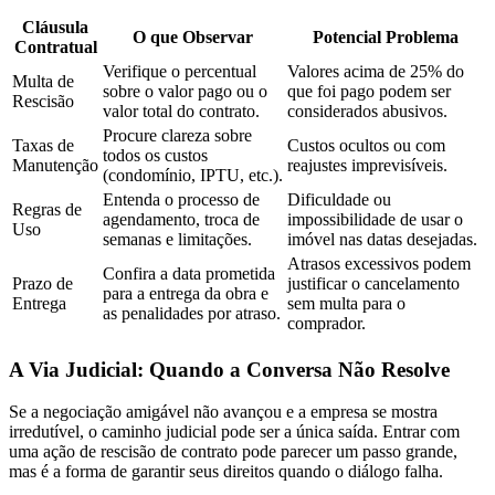
Cláusula
O que Observar
Potencial Problema
Contratual
Verifique o percentual
Valores acima de 25% do
Multa de
sobre o valor pago ou o
que foi pago podem ser
Rescisão
valor total do contrato.
considerados abusivos.
Procure clareza sobre
Taxas de
Custos ocultos ou com
todos os custos
Manutenção
reajustes imprevisíveis.
(condomínio, IPTU, etc.).
Entenda o processo de
Dificuldade ou
Regras de
agendamento, troca de
impossibilidade de usar o
Uso
semanas e limitações.
imóvel nas datas desejadas.
Atrasos excessivos podem
Confira a data prometida
Prazo de
justificar o cancelamento
para a entrega da obra e
Entrega
sem multa para o
as penalidades por atraso.
comprador.
A Via Judicial: Quando a Conversa Não Resolve
Se a negociação amigável não avançou e a empresa se mostra
irredutível, o caminho judicial pode ser a única saída. Entrar com
uma ação de rescisão de contrato pode parecer um passo grande,
mas é a forma de garantir seus direitos quando o diálogo falha.