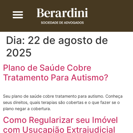
QUEM SOMOS
ÁREA DE ATUAÇÃO
TRABALHE COM A GENTE
Dia:
22 de agosto de
2025
Plano de Saúde Cobre
Tratamento Para Autismo?
Seu plano de saúde cobre tratamento para autismo. Conheça
seus direitos, quais terapias são cobertas e o que fazer se o
plano negar a cobertura.
Como Regularizar seu Imóvel
com Usucapião Extrajudicial