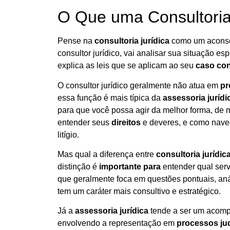
O Que uma Consultoria
Pense na
consultoria jurídica
como um aconsel
consultor jurídico, vai analisar sua situação es
explica as leis que se aplicam ao seu
caso co
O consultor jurídico geralmente não atua em
pr
essa função é mais típica da
assessoria jurídi
para que você possa agir da melhor forma, de ma
entender seus
direitos
e deveres, e como naveg
litígio.
Mas qual a diferença entre
consultoria jurídic
distinção é
importante para
entender qual serv
que geralmente foca em questões pontuais, aná
tem um caráter mais consultivo e estratégico.
Já a
assessoria jurídica
tende a ser um acomp
envolvendo a representação em
processos jud