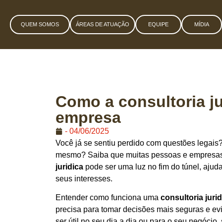
QUEM SOMOS
ÁREAS DE ATUAÇÃO
EQUIPE
MÍDIA
Como a consultoria ju
empresa
-
04/06/2025
Você já se sentiu perdido com questões legais?
mesmo? Saiba que muitas pessoas e empresas 
juridica
pode ser uma luz no fim do túnel, ajud
seus interesses.
Entender como funciona uma
consultoria juri
precisa para tomar decisões mais seguras e evi
ser útil no seu dia a dia ou para o seu negócio