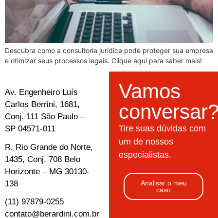
Descubra como a consultoria jurídica pode proteger sua empresa
e otimizar seus processos legais. Clique aqui para saber mais!
Vamos
Av. Engenheiro Luís
Carlos Berrini, 1681,
conversar
Conj. 111 São Paulo –
Tire suas dúvidas com
SP 04571-011
um de nossos
R. Rio Grande do Norte,
especialistas.
1435, Conj. 708 Belo
Horizonte – MG 30130-
138
Analisar o meu
caso
(11) 97879-0255
contato@berardini.com.br