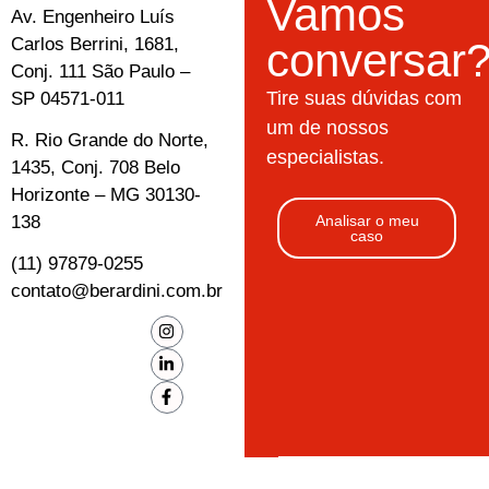
Vamos
Av. Engenheiro Luís
Carlos Berrini, 1681,
conversar
Conj. 111 São Paulo –
Tire suas dúvidas com
SP 04571-011
um de nossos
R. Rio Grande do Norte,
especialistas.
1435, Conj. 708 Belo
Horizonte – MG 30130-
138
Analisar o meu
caso
(11) 97879-0255
contato@berardini.com.br