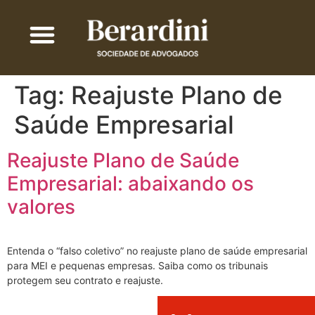
QUEM SOMOS
ÁREA DE ATUAÇÃO
TRABALHE COM A GENTE
Tag:
Reajuste Plano de
Saúde Empresarial
Reajuste Plano de Saúde
Empresarial: abaixando os
valores
Entenda o “falso coletivo” no reajuste plano de saúde empresarial
para MEI e pequenas empresas. Saiba como os tribunais
protegem seu contrato e reajuste.