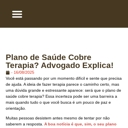
QUEM SOMOS
ÁREA DE ATUAÇÃO
TRABALHE COM A GENTE
Plano de Saúde Cobre
Terapia? Advogado Explica!
-
16/08/2025
Você está passando por um momento difícil e sente que precisa
de ajuda. A ideia de fazer terapia parece o caminho certo, mas
uma dúvida grande e estressante aparece: será que o plano de
saúde cobre terapia? Essa incerteza pode ser uma barreira a
mais quando tudo o que você busca é um pouco de paz e
orientação.
Muitas pessoas desistem antes mesmo de tentar por não
saberem a resposta.
A boa notícia é que, sim, o seu plano