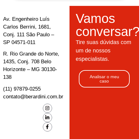
Vamos
Av. Engenheiro Luís
Carlos Berrini, 1681,
conversar
Conj. 111 São Paulo –
Tire suas dúvidas com
SP 04571-011
um de nossos
R. Rio Grande do Norte,
especialistas.
1435, Conj. 708 Belo
Horizonte – MG 30130-
138
Analisar o meu
caso
(11) 97879-0255
contato@berardini.com.br