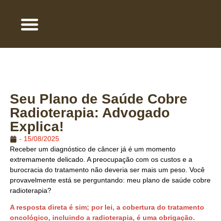
QUEM SOMOS
ÁREA DE ATUAÇÃO
TRABALHE COM A GENTE
Seu Plano de Saúde Cobre
Radioterapia: Advogado
Explica!
-
15/08/2025
Receber um diagnóstico de câncer já é um momento
extremamente delicado. A preocupação com os custos e a
burocracia do tratamento não deveria ser mais um peso. Você
provavelmente está se perguntando: meu plano de saúde cobre
radioterapia?
A resposta direta é sim; por lei, a cobertura do tratamento
oncológico, incluindo a radioterapia, é uma obrigação.