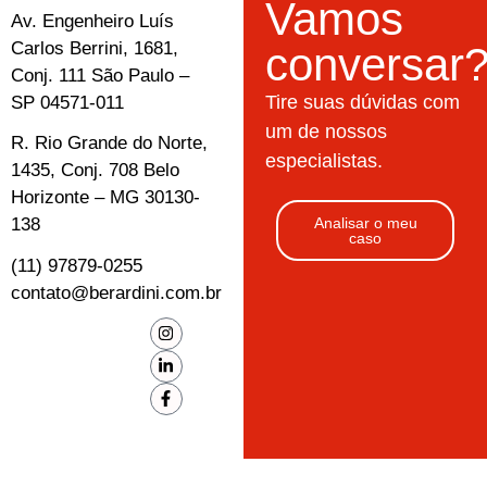
Vamos
Av. Engenheiro Luís
Carlos Berrini, 1681,
conversar
Conj. 111 São Paulo –
Tire suas dúvidas com
SP 04571-011
um de nossos
R. Rio Grande do Norte,
especialistas.
1435, Conj. 708 Belo
Horizonte – MG 30130-
138
Analisar o meu
caso
(11) 97879-0255
contato@berardini.com.br