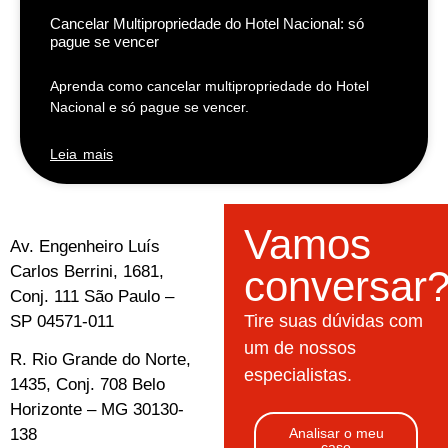
Cancelar Multipropriedade do Hotel Nacional: só
pague se vencer
Aprenda como cancelar multipropriedade do Hotel
Nacional e só pague se vencer.
Leia mais
Vamos
Av. Engenheiro Luís
Carlos Berrini, 1681,
conversar
Conj. 111 São Paulo –
Tire suas dúvidas com
SP 04571-011
um de nossos
R. Rio Grande do Norte,
especialistas.
1435, Conj. 708 Belo
Horizonte – MG 30130-
138
Analisar o meu
caso