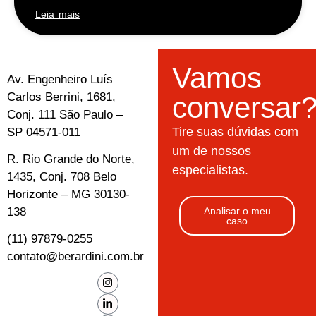
Leia mais
Vamos
Av. Engenheiro Luís
Carlos Berrini, 1681,
conversar
Conj. 111 São Paulo –
Tire suas dúvidas com
SP 04571-011
um de nossos
R. Rio Grande do Norte,
especialistas.
1435, Conj. 708 Belo
Horizonte – MG 30130-
138
Analisar o meu
caso
(11) 97879-0255
contato@berardini.com.br