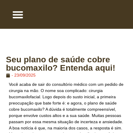
QUEM SOMOS
ÁREA DE ATUAÇÃO
TRABALHE COM A GENTE
Seu plano de saúde cobre
bucomaxilo? Entenda aqui!
-
23/09/2025
Você acaba de sair do consultório médico com um pedido de
cirurgia na mão. O nome soa complicado: cirurgia
bucomaxilofacial. Logo depois do susto inicial, a primeira
preocupação que bate forte é: e agora, o plano de saúde
cobre bucomaxilo? A dúvida é totalmente compreensível,
porque envolve custos altos e a sua saúde. Muitas pessoas
passam por essa mesma situação de incerteza e ansiedade.
A boa notícia é que, na maioria dos casos, a resposta é sim.