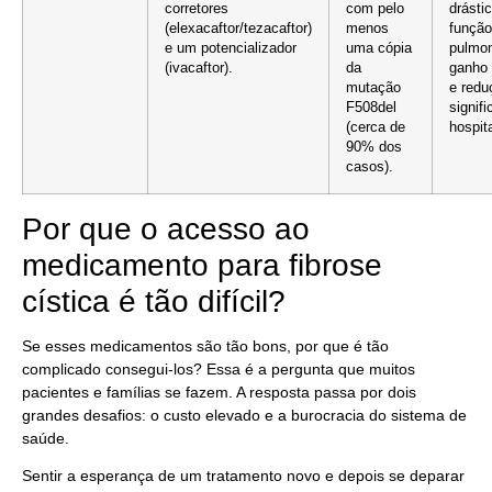
corretores
com pelo
drásti
(elexacaftor/tezacaftor)
menos
função
e um potencializador
uma cópia
pulmon
(ivacaftor).
da
ganho
mutação
e redu
F508del
signifi
(cerca de
hospit
90% dos
casos).
Por que o acesso ao
medicamento para fibrose
cística é tão difícil?
Se esses medicamentos são tão bons, por que é tão
complicado consegui-los? Essa é a pergunta que muitos
pacientes e famílias se fazem. A resposta passa por dois
grandes desafios: o custo elevado e a burocracia do sistema de
saúde.
Sentir a esperança de um tratamento novo e depois se deparar