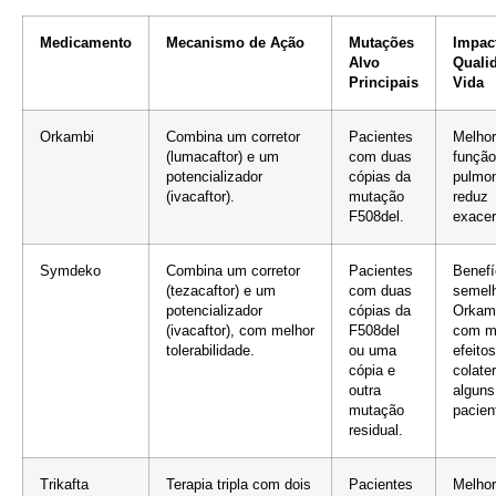
Medicamento
Mecanismo de Ação
Mutações
Impac
Alvo
Quali
Principais
Vida
Orkambi
Combina um corretor
Pacientes
Melhor
(lumacaftor) e um
com duas
função
potencializador
cópias da
pulmon
(ivacaftor).
mutação
reduz
F508del.
exace
Symdeko
Combina um corretor
Pacientes
Benefí
(tezacaftor) e um
com duas
semel
potencializador
cópias da
Orkam
(ivacaftor), com melhor
F508del
com m
tolerabilidade.
ou uma
efeitos
cópia e
colate
outra
alguns
mutação
pacien
residual.
Trikafta
Terapia tripla com dois
Pacientes
Melho