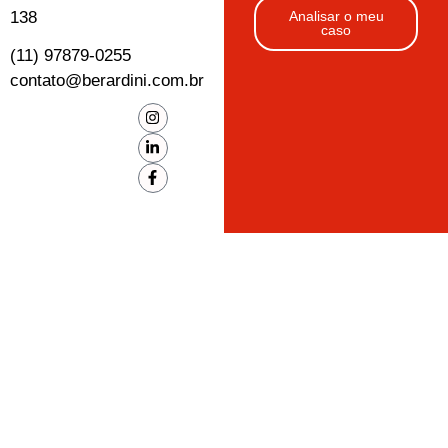
138
Analisar o meu
caso
(11) 97879-0255
contato@berardini.com.br