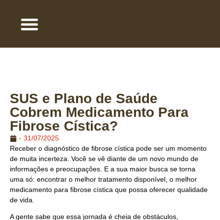
QUEM SOMOS
ÁREA DE ATUAÇÃO
TRABALHE COM A GENTE
SUS e Plano de Saúde
Cobrem Medicamento Para
Fibrose Cística?
-
31/07/2025
Receber o diagnóstico de fibrose cística pode ser um momento
de muita incerteza. Você se vê diante de um novo mundo de
informações e preocupações. E a sua maior busca se torna
uma só: encontrar o melhor tratamento disponível, o melhor
medicamento para fibrose cística que possa oferecer qualidade
de vida.
A gente sabe que essa jornada é cheia de obstáculos,