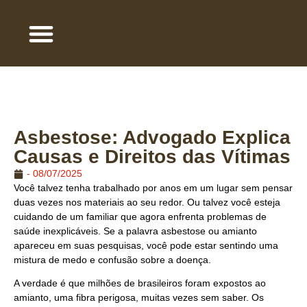
QUEM SOMOS
ÁREA DE ATUAÇÃO
TRABALHE COM A GENTE
Asbestose: Advogado Explica
Causas e Direitos das Vítimas
-
08/07/2025
Você talvez tenha trabalhado por anos em um lugar sem pensar
duas vezes nos materiais ao seu redor. Ou talvez você esteja
cuidando de um familiar que agora enfrenta problemas de
saúde inexplicáveis. Se a palavra asbestose ou amianto
apareceu em suas pesquisas, você pode estar sentindo uma
mistura de medo e confusão sobre a doença.
A verdade é que milhões de brasileiros foram expostos ao
amianto, uma fibra perigosa, muitas vezes sem saber. Os