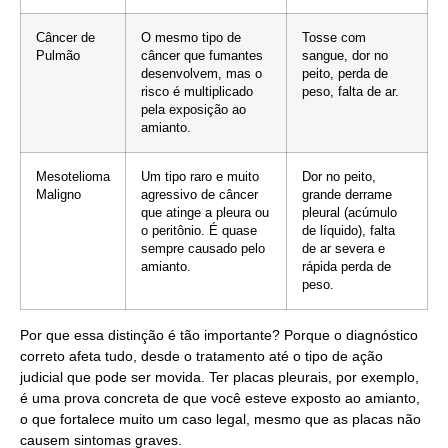
Câncer de
O mesmo tipo de
Tosse com
Pulmão
câncer que fumantes
sangue, dor no
desenvolvem, mas o
peito, perda de
risco é multiplicado
peso, falta de ar.
pela exposição ao
amianto.
Mesotelioma
Um tipo raro e muito
Dor no peito,
Maligno
agressivo de câncer
grande derrame
que atinge a pleura ou
pleural (acúmulo
o peritônio. É quase
de líquido), falta
sempre causado pelo
de ar severa e
amianto.
rápida perda de
peso.
Por que essa distinção é tão importante? Porque o diagnóstico
correto afeta tudo, desde o tratamento até o tipo de ação
judicial que pode ser movida. Ter placas pleurais, por exemplo,
é uma prova concreta de que você esteve exposto ao amianto,
o que fortalece muito um caso legal, mesmo que as placas não
causem sintomas graves.