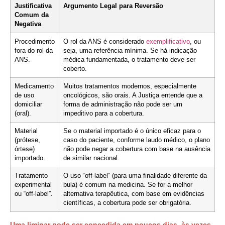
Justificativa
Argumento Legal para Reversão
Comum da
Negativa
Procedimento
O rol da ANS é considerado
exemplificativo
, ou
fora do rol da
seja, uma referência mínima. Se há indicação
ANS.
médica fundamentada, o tratamento deve ser
coberto.
Medicamento
Muitos tratamentos modernos, especialmente
de uso
oncológicos, são orais. A Justiça entende que a
domiciliar
forma de administração não pode ser um
(oral).
impeditivo para a cobertura.
Material
Se o material importado é o único eficaz para o
(prótese,
caso do paciente, conforme laudo médico, o plano
órtese)
não pode negar a cobertura com base na ausência
importado.
de similar nacional.
Tratamento
O uso “off-label” (para uma finalidade diferente da
experimental
bula) é comum na medicina. Se for a melhor
ou “off-label”.
alternativa terapêutica, com base em evidências
científicas, a cobertura pode ser obrigatória.
Uma liminar pode ser concedida em poucos dias, às vezes