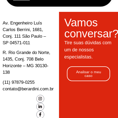
Vamos
Av. Engenheiro Luís
Carlos Berrini, 1681,
conversar
Conj. 111 São Paulo –
Tire suas dúvidas com
SP 04571-011
um de nossos
R. Rio Grande do Norte,
especialistas.
1435, Conj. 708 Belo
Horizonte – MG 30130-
138
Analisar o meu
caso
(11) 97879-0255
contato@berardini.com.br